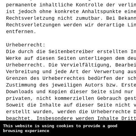
permanente inhaltliche Kontrolle der verli
ist jedoch ohne konkrete Anhaltspunkte ein
Rechtsverletzung nicht zumutbar. Bei Bekan
Rechtsverletzungen werden wir derartige Li
entfernen.
Urheberrecht:
Die durch die Seitenbetreiber erstellten I
Werke auf diesen Seiten unterliegen dem de
Urheberrecht. Die Vervielfältigung, Bearbe
Verbreitung und jede Art der Verwertung au
Grenzen des Urheberrechtes bedürfen der sc
Zustimmung des jeweiligen Autors bzw. Erst
Downloads und Kopien dieser Seite sind nur
privaten, nicht kommerziellen Gebrauch ges
Soweit die Inhalte auf dieser Seite nicht 
erstellt wurden, werden die Urheberrechte 
beachtet. Insbesondere werden Inhalte Drit
solche gekennzeichnet. Sollten Sie trotzde
This website is using cookies to provide a good
browsing experience
Urheberrechtsverletzung aufmerksam werden,